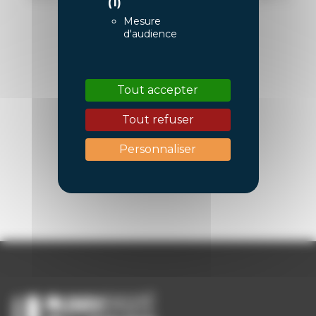
(1)
votre recherche.. Veuillez réessayer
Mesure
d'audience
OU
Tout accepter
Aller à la page d'accueil
Tout refuser
Personnaliser