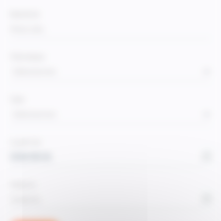
Recherche
Thématique
Sélectionner
Type
Sélectionner
A partir du
Jusqu’au