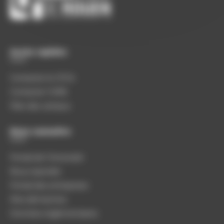
Accès rapides
Contacter le CFCA
Contacter l’URN
Plan des campus
Nous connaître
Portail de l’Université
Nous rejoindre
Portail des entreprises
Mes démarches
Données réglementaires